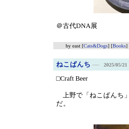
須恵器に印
＠古代DNA展
by
east
[
Cats&Dogs
]
[
Books
]
ねこぱんち
―
2025/05/21
□Craft Beer
上野で「ねこぱんち」
だ。