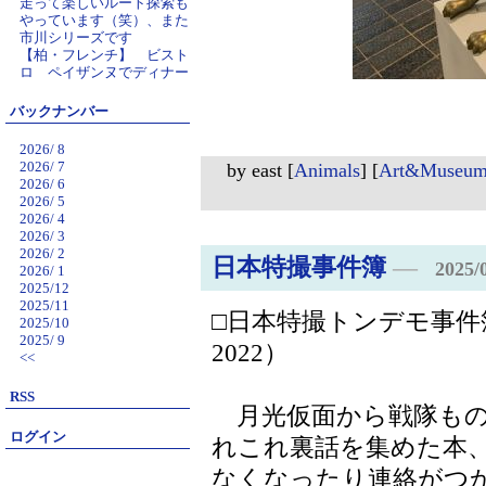
走って楽しいルート探索も
やっています（笑）、また
市川シリーズです
【柏・フレンチ】 ビスト
ロ ペイザンヌでディナー
バックナンバー
2026/ 8
2026/ 7
by
east
[
Animals
]
[
Art&Museu
2026/ 6
2026/ 5
2026/ 4
2026/ 3
2026/ 2
日本特撮事件簿
―
2025/
2026/ 1
2025/12
2025/11
□日本特撮トンデモ事
2025/10
2025/ 9
2022）
<<
RSS
月光仮面から戦隊もの
ログイン
れこれ裏話を集めた本
なくなったり連絡がつ