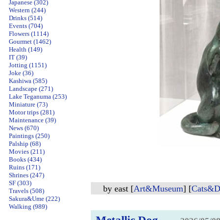
Japanese (302)
Western (244)
Drinks (514)
Events (704)
Flowers (1114)
Gourmet (1462)
Health (149)
IT (39)
Jotting (1151)
Joke (36)
Kashiwa (585)
Landscape (271)
Lake Teganuma (253)
Miniature (73)
Motor trips (281)
Maintenance (39)
News (670)
Paintings (250)
Palship (68)
Movies (211)
Books (434)
Ruins (171)
Shrines (247)
SF (303)
by
east
[
Art&Museum
]
[
Cats&D
Travels (508)
Sakura&Ume (222)
Walking (989)