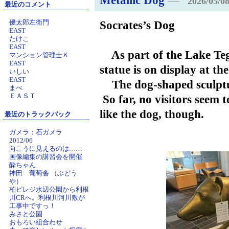
Metallic Dog
―
2026/05/08
最近のコメント
優太郎左衛門
Socrates’s Dog
EAST
たけこ
EAST
As part of the Lake Teg
マンション管理士Ｋ
EAST
statue is on display at t
いしい
EAST
The dog‑shaped sculptur
まべ
ＥＡＳＴ
So far, no visitors seem 
like the dog, though.
最近のトラックバック
ガメラ：石ガメラ
2012/06
向こうに見えるのは……
画像編集の講習会を開催
酔ちゃん
神田 葡萄舎 （ぶどう
や）
柏ビレジ水辺公園から利根
川CRへ。利根川河川敷が
工事中ですっ！
みさと公園
おもろい組合わせ