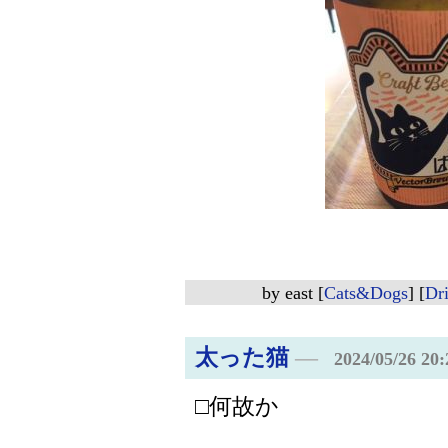
by
east
[
Cats&Dogs
]
[
Dr
太った猫
―
2024/05/26 20:
□何故か