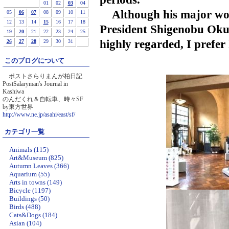
01
02
03
04
    Although his major works—such as the statue of 
05
06
07
08
09
10
11
12
13
14
15
16
17
18
President Shigenobu Oku
19
20
21
22
23
24
25
highly regarded, I prefer
26
27
28
29
30
31
このブログについて
ポストさらりまんが柏日記
PostSalaryman's Journal in
Kashiwa
のんだくれ＆自転車、時々SF
by東方世界
http://www.ne.jp/asahi/east/sf/
カテゴリ一覧
Animals (115)
Art&Museum (825)
Autumn Leaves (366)
Aquarium (55)
Arts in towns (149)
Bicycle (1197)
Buildings (50)
Birds (488)
Cats&Dogs (184)
Asian (104)