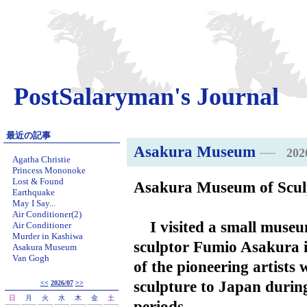
PostSalaryman's Journal
最近の記事
Asakura Museum
―
202
Agatha Christie
Princess Mononoke
Lost & Found
Asakura Museum of Scul
Earthquake
May I Say...
Air Conditioner(2)
    I visited a small museum dedicated to the Japanese 
Air Conditioner
Murder in Kashiwa
sculptor Fumio Asakura i
Asakura Museum
Van Gogh
of the pioneering artists
sculpture to Japan durin
<<
2026/07
>>
日
月
火
水
木
金
土
periods. 